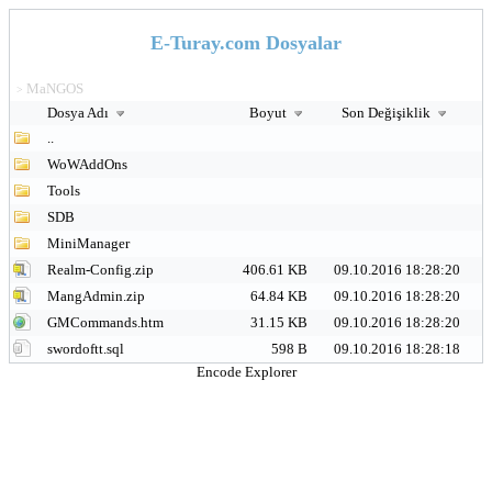
E-Turay.com Dosyalar
MaNGOS
>
Dosya Adı
Boyut
Son Değişiklik
..
WoWAddOns
Tools
SDB
MiniManager
Realm-Config.zip
406.61 KB
09.10.2016 18:28:20
MangAdmin.zip
64.84 KB
09.10.2016 18:28:20
GMCommands.htm
31.15 KB
09.10.2016 18:28:20
swordoftt.sql
598 B
09.10.2016 18:28:18
Encode Explorer