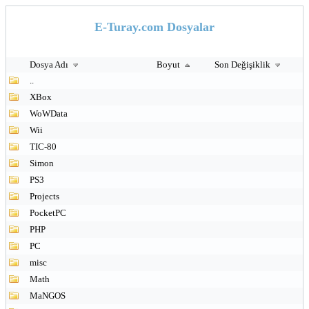
E-Turay.com Dosyalar
Dosya Adı
Boyut
Son Değişiklik
..
XBox
WoWData
Wii
TIC-80
Simon
PS3
Projects
PocketPC
PHP
PC
misc
Math
MaNGOS