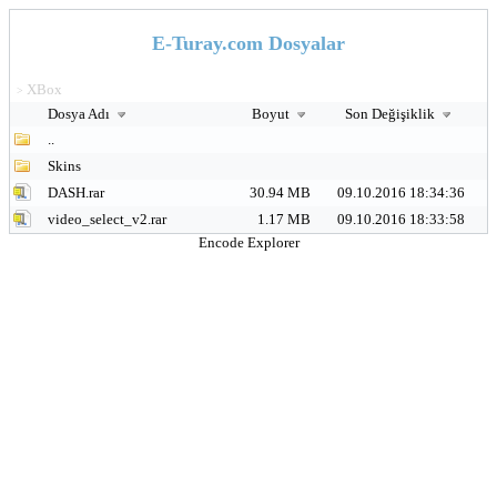
E-Turay.com Dosyalar
XBox
>
Dosya Adı
Boyut
Son Değişiklik
..
Skins
DASH.rar
30.94 MB
09.10.2016 18:34:36
video_select_v2.rar
1.17 MB
09.10.2016 18:33:58
Encode Explorer