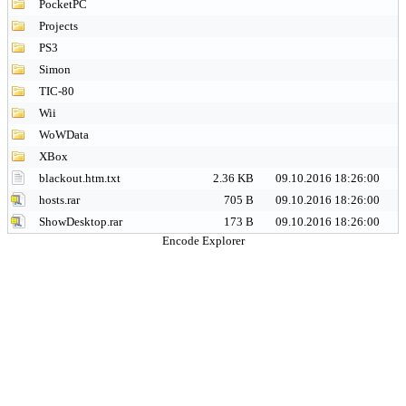
PocketPC
Projects
PS3
Simon
TIC-80
Wii
WoWData
XBox
blackout.htm.txt
2.36 KB
09.10.2016 18:26:00
hosts.rar
705 B
09.10.2016 18:26:00
ShowDesktop.rar
173 B
09.10.2016 18:26:00
Encode Explorer