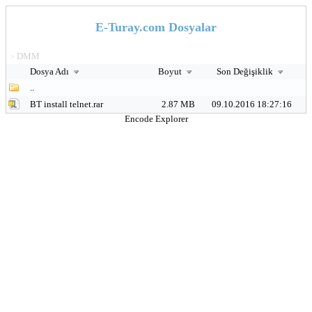
E-Turay.com Dosyalar
DMM
>
Dosya Adı
Boyut
Son Değişiklik
..
BT install telnet.rar
2.87 MB
09.10.2016 18:27:16
Encode Explorer