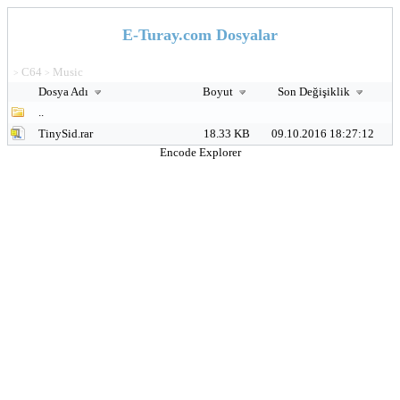
E-Turay.com Dosyalar
C64
Music
>
>
Dosya Adı
Boyut
Son Değişiklik
..
TinySid.rar
18.33 KB
09.10.2016 18:27:12
Encode Explorer