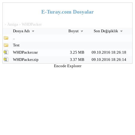
E-Turay.com Dosyalar
Amiga
WHDPacker
>
>
Dosya Adı
Boyut
Son Değişiklik
..
Test
WHDPacker.rar
3.25 MB
09.10.2016 18:26:18
WHDPacker.zip
3.37 MB
09.10.2016 18:26:14
Encode Explorer