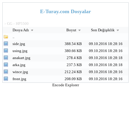
E-Turay.com Dosyalar
GG
HP5500
>
>
Dosya Adı
Boyut
Son Değişiklik
..
side.jpg
388.54 KB
09.10.2016 18:28:16
using.jpg
380.66 KB
09.10.2016 18:28:16
anakart.jpg
278.4 KB
09.10.2016 18:28:18
arka.jpg
237.5 KB
09.10.2016 18:28:18
wince.jpg
212.24 KB
09.10.2016 18:28:16
front.jpg
208.09 KB
09.10.2016 18:28:16
Encode Explorer