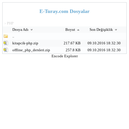
E-Turay.com Dosyalar
PHP
>
Dosya Adı
Boyut
Son Değişiklik
..
kitapcik-php.zip
217.67 KB
09.10.2016 18:32:30
offline_php_dersleri.zip
257.8 KB
09.10.2016 18:32:30
Encode Explorer