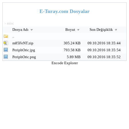
E-Turay.com Dosyalar
misc
>
Dosya Adı
Boyut
Son Değişiklik
..
m85FeNT.zip
305.24 KB
09.10.2016 18:35:44
PeriphOric.jpg
793.58 KB
09.10.2016 18:35:54
PeriphOric.png
5.89 MB
09.10.2016 18:35:52
Encode Explorer