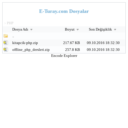
E-Turay.com Dosyalar
PHP
>
Dosya Adı
Boyut
Son Değişiklik
..
kitapcik-php.zip
217.67 KB
09.10.2016 18:32:30
offline_php_dersleri.zip
257.8 KB
09.10.2016 18:32:30
Encode Explorer