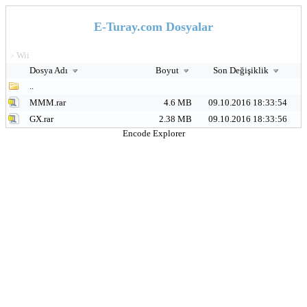
E-Turay.com Dosyalar
Wii
>
Dosya Adı
Boyut
Son Değişiklik
..
MMM.rar
4.6 MB
09.10.2016 18:33:54
GX.rar
2.38 MB
09.10.2016 18:33:56
Encode Explorer