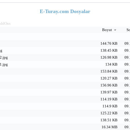
E-Turay.com Dosyalar
ddOns
Boyut
So
144.76 KB
09.
pg
138.45 KB
09.
2.jpg
126.98 KB
09.
1.jpg
134 KB
09.
153.84 KB
09.
120.27 KB
09.
156.96 KB
09.
139.97 KB
09.
114.19 KB
09.
114.9 KB
09.
125.22 KB
09.
138.51 KB
09.
16.34 MB
09.