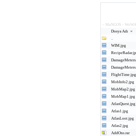
MaNGOS
WoWA
>
>
Dosya Adı
..
WIM.jpg
RecipeRadar.j
DamageMeters
DamageMeters
FlightTime.jpg
MobInfo2.jpg
MobMap2.jpg
MobMap1.jpg
AtlasQuest.jpg
Atlas1.jpg
AtlasLoot.jpg
Atlas2.jpg
AddOns.rar