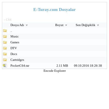
E-Turay.com Dosyalar
C64
>
Dosya Adı
Boyut
Son Değişiklik
..
Music
Games
DTV
Docs
Cartridges
PocketC64.rar
2.11 MB
09.10.2016 18:26:38
Encode Explorer