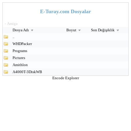
E-Turay.com Dosyalar
Amiga
>
Dosya Adı
Boyut
Son Değişiklik
..
WHDPacker
Programs
Pictures
Amithlon
A4000T-3DiskWB
Encode Explorer