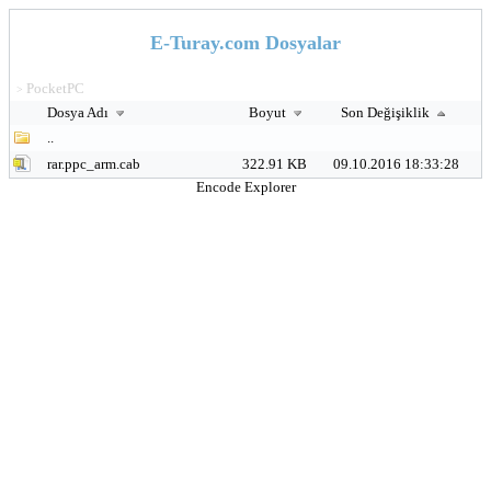
E-Turay.com Dosyalar
PocketPC
>
Dosya Adı
Boyut
Son Değişiklik
..
rar.ppc_arm.cab
322.91 KB
09.10.2016 18:33:28
Encode Explorer