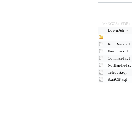
MaNGOS
SDB
>
>
>
Dosya Adı
..
RuleBook.sql
Weapons.sql
Command.sql
NotHandled.sq
Teleport.sql
StartGift.sql