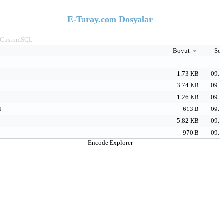
E-Turay.com Dosyalar
CustomSQL
Boyut
So
1.73 KB
09.
3.74 KB
09.
1.26 KB
09.
l
613 B
09.
5.82 KB
09.
970 B
09.
Encode Explorer