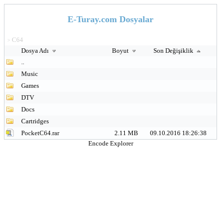
E-Turay.com Dosyalar
C64
>
Dosya Adı
Boyut
Son Değişiklik
..
Music
Games
DTV
Docs
Cartridges
PocketC64.rar
2.11 MB
09.10.2016 18:26:38
Encode Explorer