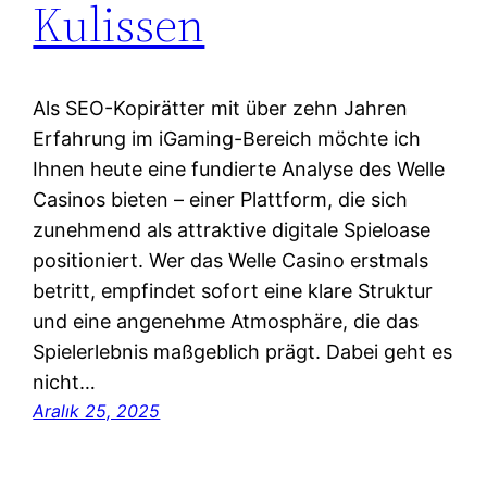
Kulissen
Als SEO-Kopirätter mit über zehn Jahren
Erfahrung im iGaming-Bereich möchte ich
Ihnen heute eine fundierte Analyse des Welle
Casinos bieten – einer Plattform, die sich
zunehmend als attraktive digitale Spieloase
positioniert. Wer das Welle Casino erstmals
betritt, empfindet sofort eine klare Struktur
und eine angenehme Atmosphäre, die das
Spielerlebnis maßgeblich prägt. Dabei geht es
nicht…
Aralık 25, 2025