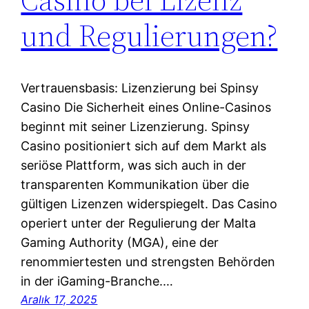
und Regulierungen?
Vertrauensbasis: Lizenzierung bei Spinsy
Casino Die Sicherheit eines Online-Casinos
beginnt mit seiner Lizenzierung. Spinsy
Casino positioniert sich auf dem Markt als
seriöse Plattform, was sich auch in der
transparenten Kommunikation über die
gültigen Lizenzen widerspiegelt. Das Casino
operiert unter der Regulierung der Malta
Gaming Authority (MGA), eine der
renommiertesten und strengsten Behörden
in der iGaming-Branche.…
Aralık 17, 2025