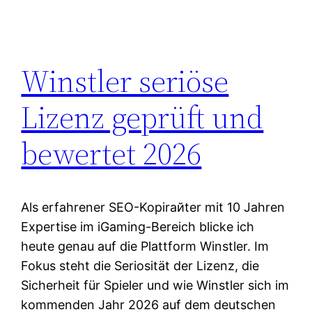
Winstler seriöse
Lizenz geprüft und
bewertet 2026
Als erfahrener SEO-Kopiraйter mit 10 Jahren
Expertise im iGaming-Bereich blicke ich
heute genau auf die Plattform Winstler. Im
Fokus steht die Seriosität der Lizenz, die
Sicherheit für Spieler und wie Winstler sich im
kommenden Jahr 2026 auf dem deutschen