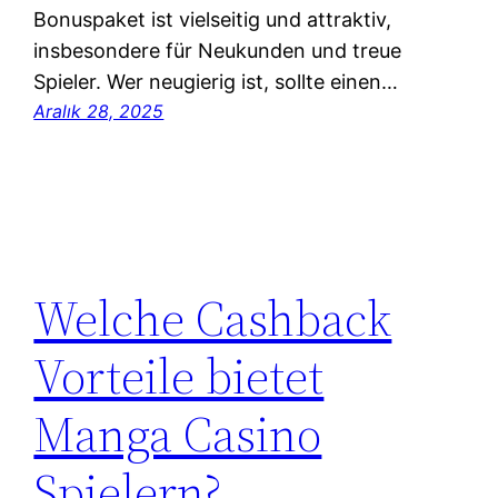
Bonuspaket ist vielseitig und attraktiv,
insbesondere für Neukunden und treue
Spieler. Wer neugierig ist, sollte einen…
Aralık 28, 2025
Welche Cashback
Vorteile bietet
Manga Casino
Spielern?