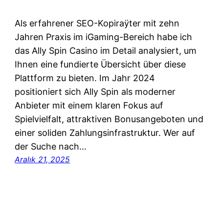
Als erfahrener SEO-Kopiraÿter mit zehn
Jahren Praxis im iGaming-Bereich habe ich
das Ally Spin Casino im Detail analysiert, um
Ihnen eine fundierte Übersicht über diese
Plattform zu bieten. Im Jahr 2024
positioniert sich Ally Spin als moderner
Anbieter mit einem klaren Fokus auf
Spielvielfalt, attraktiven Bonusangeboten und
einer soliden Zahlungsinfrastruktur. Wer auf
der Suche nach…
Aralık 21, 2025