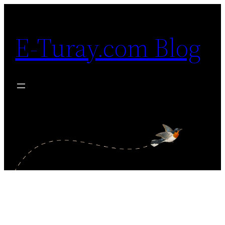
İçeriğe
geç
E-Turay.com Blog