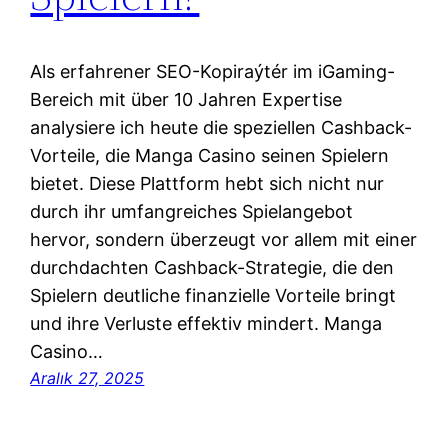
Als erfahrener SEO-Kopiraýtér im iGaming-
Bereich mit über 10 Jahren Expertise
analysiere ich heute die speziellen Cashback-
Vorteile, die Manga Casino seinen Spielern
bietet. Diese Plattform hebt sich nicht nur
durch ihr umfangreiches Spielangebot
hervor, sondern überzeugt vor allem mit einer
durchdachten Cashback-Strategie, die den
Spielern deutliche finanzielle Vorteile bringt
und ihre Verluste effektiv mindert. Manga
Casino…
Aralık 27, 2025